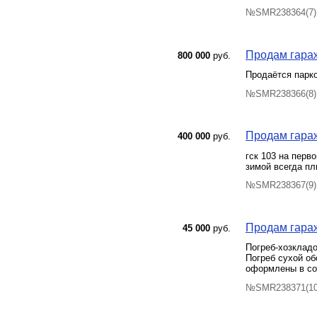
№SMR238364(7) 
Продам гараж
800 000
руб.
Продаётся парк
№SMR238366(8) 
Продам гараж
400 000
руб.
гск 103 на перв
зимой всегда п
№SMR238367(9) 
Продам гараж
45 000
руб.
Погреб-хозклад
Погреб сухой о
оформлены в со
№SMR238371(10)