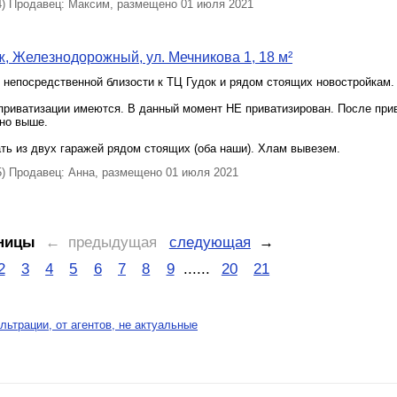
 Продавец: Максим, размещено 01 июля 2021
, Железнодорожный, ул. Мечникова 1, 18 м²
 непосредственной близости к ТЦ Гудок и рядом стоящих новостройкам.
приватизации имеются. В данный момент НЕ приватизирован. После при
нно выше.
ть из двух гаражей рядом стоящих (оба наши). Хлам вывезем.
 Продавец: Анна, размещено 01 июля 2021
ницы
← предыдущая
следующая
→
2
3
4
5
6
7
8
9
......
20
21
льтрации, от агентов, не актуальные