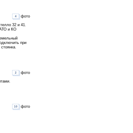
фото
4
телло 32 и 41.
КАТО и КО
земельный
подключить при
 стоянка.
фото
2
нтами.
фото
10