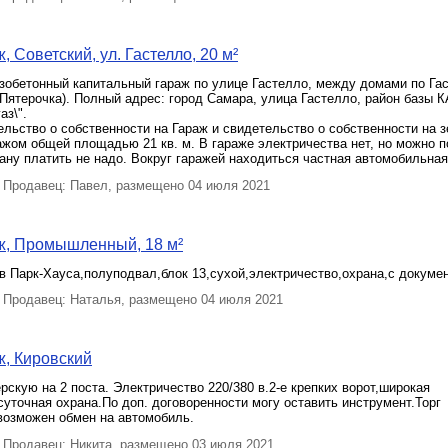
 Советский, ул. Гастелло, 20 м²
обетонный капитальный гараж по улице Гастелло, между домами по Гас
Пятерочка). Полный адрес: город Самара, улица Гастелло, район базы 
аз\".
льство о собственности на Гараж и свидетельство о собственности на 
ажом общей площадью 21 кв. м. В гараже электричества нет, но можно 
ану платить не надо. Вокруг гаражей находиться частная автомобильная
Продавец: Павел, размещено 04 июля 2021
ж, Промышленный, 18 м²
в Парк-Хауса,полуподвал,блок 13,сухой,электричество,охрана,с докуме
Продавец: Наталья, размещено 04 июля 2021
, Кировский
рскую на 2 поста. Электричество 220/380 в.2-е крепких ворот,широкая
суточная охрана.По доп. договоренности могу оставить инструмент.Торг
возможен обмен на автомобиль.
Продавец: Никита, размещено 03 июля 2021