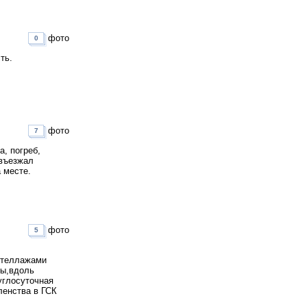
фото
0
ть.
фото
7
а, погреб,
 въезжал
 месте.
фото
5
 стеллажами
ны,вдоль
углосуточная
ленства в ГСК