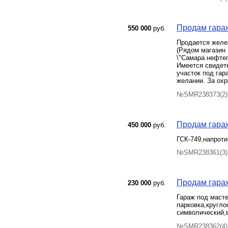
Продам гараж,
550 000
руб.
Продается желез
(Рядом магазин 
\"Самара нефтег
Имеется свидете
участок под гар
желании. За охр
№SMR238373(2) 
Продам гара
450 000
руб.
ГСК-749,напроти
№SMR238361(3) 
Продам гараж
230 000
руб.
Гараж под масте
парковка,кругло
символический,
№SMR238362(4) 