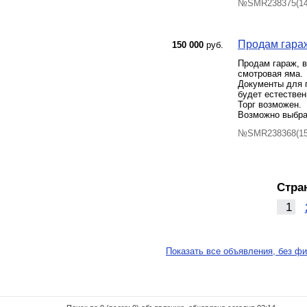
№SMR238375(14)
Продам гараж
150 000
руб.
Продам гараж, в
смотровая яма.
Документы для 
будет естестве
Торг возможен.
Возможно выбра
№SMR238368(15)
Стра
1
Показать все объявления, без фи