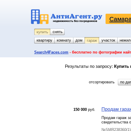
Самара
снять
купить
квартиру
комнату
койко-место
дом
участок
нежил
гараж
Search4Faces.com
- бесплатно по фотографии най
Результаты по запросу:
Купить 
отсортировать
по да
Продам гараж
150 000
руб.
Продам гараж за
свидетельства о
№SMR238360(1) 