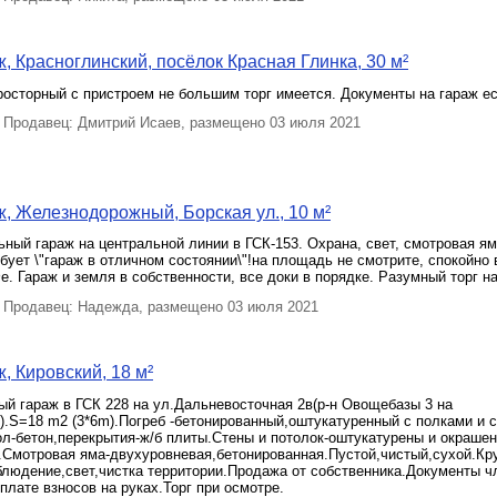
, Красноглинский, посёлок Красная Глинка, 30 м²
осторный с пристроем не большим торг имеется. Документы на гараж ес
Продавец: Дмитрий Исаев, размещено 03 июля 2021
, Железнодорожный, Борская ул., 10 м²
ный гараж на центральной линии в ГСК-153. Охрана, свет, смотровая ям
бует \"гараж в отличном состоянии\"!на площадь не смотрите, спокойно
. Гараж и земля в собственности, все доки в порядке. Разумный торг на
Продавец: Надежда, размещено 03 июля 2021
, Кировский, 18 м²
й гараж в ГСК 228 на ул.Дальневосточная 2в(р-н Овощебазы 3 на
).S=18 m2 (3*6m).Погреб -бетонированный,оштукатуренный с полками и
л-бетон,перекрытия-ж/б плиты.Стены и потолок-оштукатурены и окраше
.Смотровая яма-двухуровневая,бетонированная.Пустой,чистый,сухой.Кр
людение,свет,чистка территории.Продажа от собственника.Документы ч
оплате взносов на руках.Торг при осмотре.