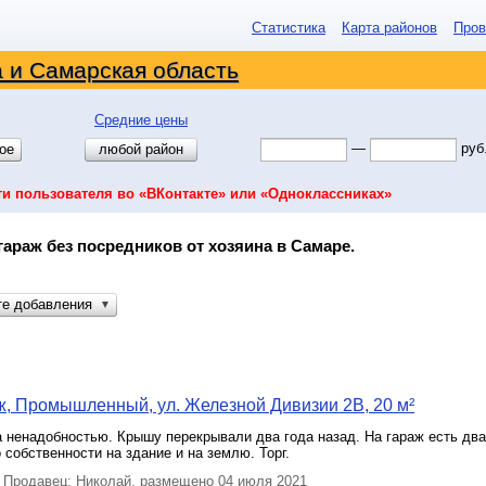
Статистика
Карта районов
Пров
 и Самарская область
Средние цены
—
руб
ое
любой район
ти пользователя во «ВКонтакте» или «Одноклассниках»
гараж без посредников от хозяина в Самаре.
те добавления
▼
, Промышленный, ул. Железной Дивизии 2В, 20 м²
 ненадобностью. Крышу перекрывали два года назад. На гараж есть два
 собственности на здание и на землю. Торг.
Продавец: Николай, размещено 04 июля 2021