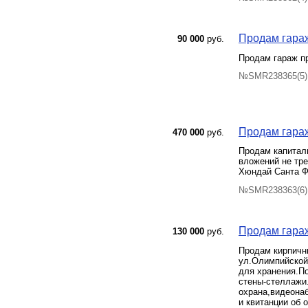
Продам гараж
90 000
руб.
Продам гараж пр
№SMR238365(5) 
Продам гараж
470 000
руб.
Продам капиталь
вложений не тре
Хюндай Санта Фе
№SMR238363(6) 
Продам гараж
130 000
руб.
Продам кирпичны
ул.Олимпийской
для хранения.По
стены-стеллажи
охрана,видеонаб
и квитанции об 