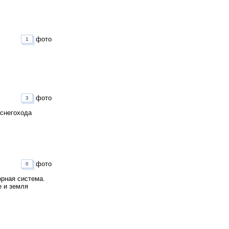
фото
1
фото
3
 снегохода
фото
0
рная система.
е и земля