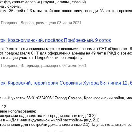
ут фруктовые деревья ( груши , сливы , яблони)
а , сирень.
стут 36 елей ( 2-3 м высотой) постоянно живут соседи. Участок огороже
Продавец: Bogdan, размещено 03 июля 2021
ок, Красноглинский, посёлок Прибрежный, 9 соток
ок 9 соток в живописном месте с вековыми соснами в СНТ «Орленок». 
 от председателя СНТ для оформления аренды на 49 лет в РЖД с возм
ватизации участка. Подробности по телефону
Продавец: Владимир, размещено 02 июля 2021
ок, Кировский, территория Сорокины Хутора 8-я линия 12, 
ьный участок 63:01:0324003:17город Самара, Красноглинский район, ма
к 12
нное использование:
ажданами садоводства и огородничества» (вид 13.2)
 в – «Для индивидуальной жилой застройки» (вид 2.1)
ограничения для постройки дома аналогичные 2.1).На участке электричес