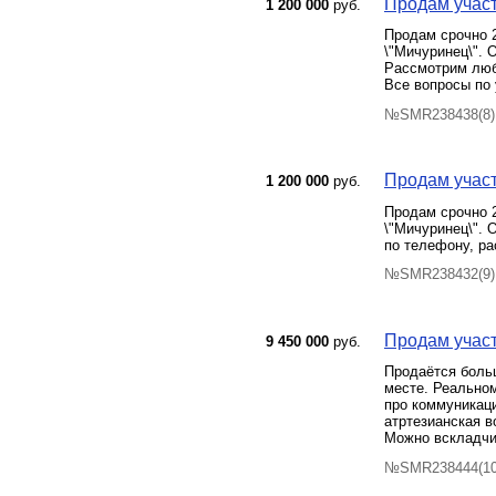
Продам участ
1 200 000
руб.
Продам срочно 2
\"Мичуринец\". 
Рассмотрим люб
Все вопросы по 
№SMR238438(8) 
Продам участ
1 200 000
руб.
Продам срочно 2
\"Мичуринец\". 
по телефону, р
№SMR238432(9) 
Продам участ
9 450 000
руб.
Продаётся боль
месте. Реальном
про коммуникаци
атртезианская в
Можно вскладчи
№SMR238444(10)