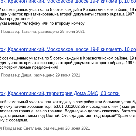
ок, Красноглинский, Московское шоссе 19-й километр, 10 со
 совмещенных участка по 5 соток каждый в Красноглинском районе, 19
Один участок приватизирован,на второй документы старого образца 1997 
ые предложения!
указанному телефону или по второму номеру.
Продавец: Татьяна, размещено 29 июня 2021
ок, Красноглинский, Московское шоссе 19-й километр, 10 со
 совмещенных участка по 5 соток каждый в Красноглинском районе, 19
Один участок приватизирован,на второй документы старого образца 1997
ассмотрим любые предложения!
Продавец: Даша, размещено 29 июня 2021
ок, Красноглинский, территория Дома ЭМО, 63 сотки
шой земельный участок под коттеджную застройку или большую усадьбу
у покупателю хороший торг. 63:01:0312002:55 и соседние с ним ( смотре
и:свет-по границе, газ-по границе. Вода-нужно делать скважину. Зато-эт
ода, огромная линза под Волгой. Отсюда достают под маркой\"Крамногли
ну с соседями.
 Продавец: Светлана, размещено 28 июня 2021