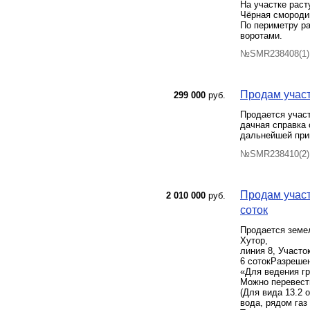
На участке раст
Чёрная смородин
По периметру ра
воротами.
№SMR238408(1) 
Продам участ
299 000
руб.
Продается участ
дачная справка
дальнейшей при
№SMR238410(2) 
Продам участ
2 010 000
руб.
соток
Продается земел
Хутор,
линия 8, Участо
6 сотокРазреше
«Для ведения гр
Можно перевести
(Для вида 13.2 
вода, рядом газ