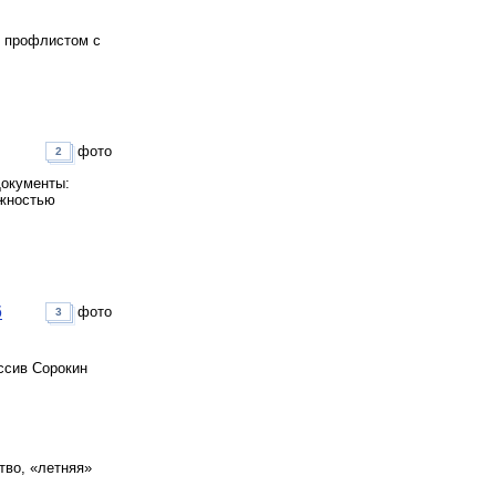
н профлистом с
фото
2
Документы:
ожностью
6
фото
3
ссив Сорокин
тво, «летняя»