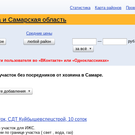
Статистика
Карта районов
Пров
 и Самарская область
Средние цены
—
руб
ое
любой район
за всё
▼
ти пользователя во «ВКонтакте» или «Одноклассниках»
участок без посредников от хозяина в Самаре.
те добавления
▼
ок, СДТ Куйбышевспецстрой, 10 соток
 участок для ИЖС.
 по границе участка ( свет , вода, газ)