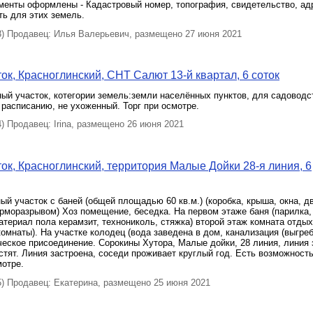
менты оформлены - Кадастровый номер, топография, свидетельство, адр
ь для этих земель.
 Продавец: Илья Валерьевич, размещено 27 июня 2021
ок, Красноглинский, СНТ Салют 13-й квартал, 6 соток
й участок, котегории земель:земли населённых пунктов, для садоводст
 расписанию, не ухоженный. Торг при осмотре.
 Продавец: Irina, размещено 26 июня 2021
ок, Красноглинский, территория Малые Дойки 28-я линия, 6
й участок с баней (общей площадью 60 кв.м.) (коробка, крыша, окна, д
рморазрывом) Хоз помещение, беседка. На первом этаже баня (парилка, 
материал пола керамзит, технониколь, стяжка) второй этаж комната отды
комнаты). На участке колодец (вода заведена в дом, канализация (выгреб
еское присоединение. Сорокины Хутора, Малые дойки, 28 линия, линия 
стят. Линия застроена, соседи проживает круглый год. Есть возможност
мотре.
 Продавец: Екатерина, размещено 25 июня 2021