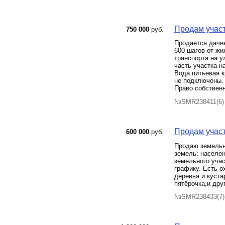
Продам участ
750 000
руб.
Продается дачны
600 шагов от жи
транспорта на у
часть участка н
Вода питьевая к
не подключены. 
Право собствен
№SMR238411(6) 
Продам участ
600 000
руб.
Продаю земельны
земель: населе
земельного учас
графику. Есть о
деревья и куста
пятёрочка,и дру
№SMR238433(7) 