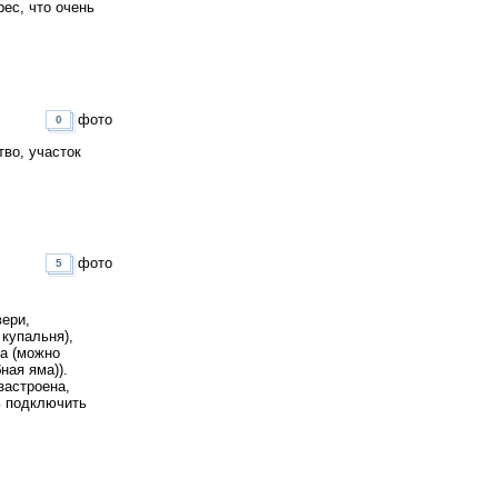
ес, что очень
фото
0
во, участок
фото
5
вери,
купальня),
ха (можно
ная яма)).
застроена,
ь подключить