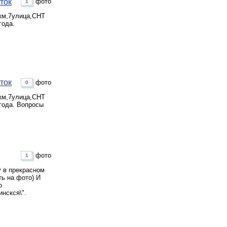
ток
фото
1
 км,7улица,СНТ
года.
ток
фото
0
 км,7улица,СНТ
 года. Вопросы
фото
1
 в прекрасном
ть на фото) И
о
нскся\".