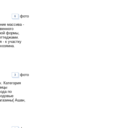
фото
6
ние массива -
твенного
ьной формы,
оттеджами.
 - к участку
хозяина.
фото
3
к. Категория
ницы
вода по
плодовые
агазины( Ашан,