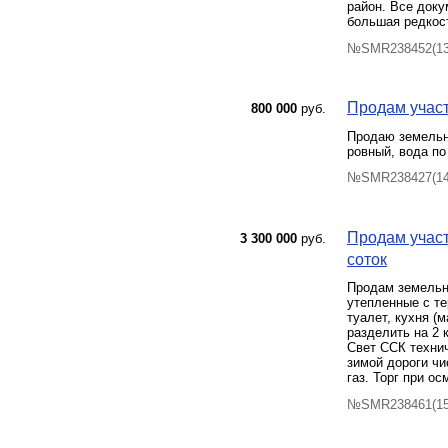
район. Все доку
большая редкост
№SMR238452(13)
Продам участ
800 000
руб.
Продаю земельны
ровный, вода по
№SMR238427(14)
Продам участ
3 300 000
руб.
соток
Продам земельны
утепленные с те
туалет, кухня (
разделить на 2 
Свет ССК технич
зимой дороги чи
газ. Торг при ос
№SMR238461(15)