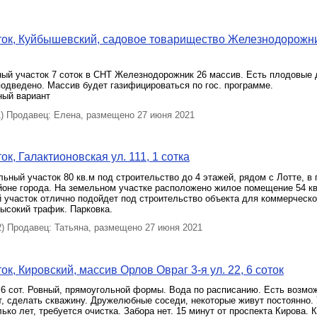
ок, Куйбышевский, садовое товарищество Железнодорожни
ый участок 7 соток в СНТ Железнодорожник 26 массив. Есть плодовые 
одведено. Массив будет газифицироваться по гос. программе.
ый вариант
 Продавец: Елена, размещено 27 июня 2021
к, Галактионовская ул. 111, 1 сотка
ьный участок 80 кв.м под строительство до 4 этажей, рядом с Лотте, в
йоне города. На земельном участке расположено жилое помещение 54 кв
 участок отлично подойдет под строительство объекта для коммерческ
ысокий трафик. Парковка.
 Продавец: Татьяна, размещено 27 июня 2021
к, Кировский, массив Орлов Овраг 3-я ул. 22, 6 соток
 6 сот. Ровный, прямоугольной формы. Вода по расписанию. Есть возмо
, сделать скважину. Дружелюбные соседи, некоторые живут постоянно.
ько лет, требуется очистка. Забора нет. 15 минут от проспекта Кирова. 