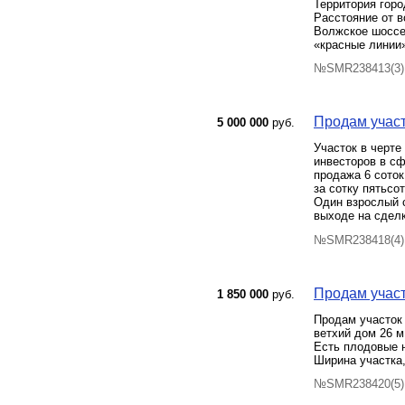
Территория горо
Расстояние от в
Волжское шоссе 
«красные линии»
№SMR238413(3) 
Продам участ
5 000 000
руб.
Участок в черте
инвесторов в с
продажа 6 соток
за сотку пятьсо
Один взрослый 
выходе на сделк
№SMR238418(4) 
Продам участо
1 850 000
руб.
Продам участок 
ветхий дом 26 м
Есть плодовые н
Ширина участка
№SMR238420(5) 