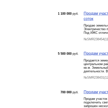
Продам участ
1 100 000
руб.
соток
Продаю земельн
Электричество п
Под ИЖС отличн
№SMR238454(11)
Продам участо
5 500 000
руб.
Продается земел
центральном ра
кв.м. Земельный
деятельности. В
№SMR238431(12)
Продам участо
700 000
руб.
Продам участок
подключить свет
заброшен нескол