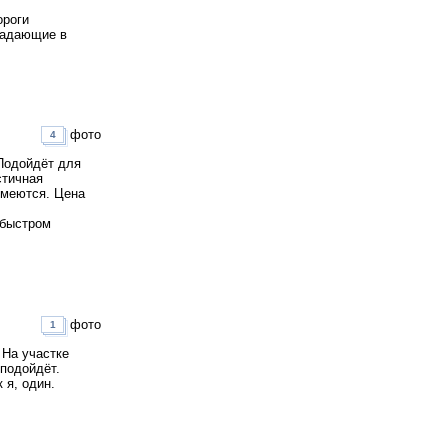
ороги
опадающие в
фото
4
 Подойдёт для
стичная
имеются. Цена
 быстром
фото
1
 На участке
 подойдёт.
 я, один.