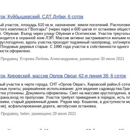
ок, Куйбышевский, СДТ Дубки, 6 соток
й участок, площадь 610 кв.м, назначение: земли поселений. Расположе
лого комплекса \"Волгарь\" (через парк) и 600 шагов от остановки общес
л. Обувная. Въезд через улицу Обувная и Осетинская. Участок треугол
аходится в охранной зоне ЛЭП. Массив активно застраивается жилыми к
руглогодично, вдоль участка проходит подземный газопровод, эл/энергия
Плодовые деревья старые. С 1990 года участок в собственности одного 
ности оформлено.
Продавец: Егорова Любовь Александровна, размещено 30 июня 2021
ок, Кировский, массив Орлов Овраг 42-я линия 38, 6 соток
й участок в черте города, СНТ «Орлов Овраг», Кировский район,6 сото
нные пункты; разрешённое использование: для ведения садоводства.Гра
тка уточнены. Документы оформлены. Свет на массиве круглогодично, 
храна,вход по пропускам. Участок требует приведения в порядок, есть 
рники, старый деревянный домик. Рядом мкр. Кошелев, в доступности м
гие), асфальтированная дорога, автобусная остановка.
Продавец: helen, размещено 29 июня 2021