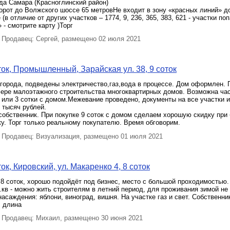
да Самара (Красноглинский район)
орот до Волжского шоссе 65 метровНе входит в зону «красных линий» д
(в отличие от других участков – 1774, 9, 236, 365, 383, 621 - участки п
 - смотрите карту )Торг
Продавец: Сергей, размещено 02 июля 2021
ок, Промышленный, Зарайская ул. 38, 9 соток
 города, подведены электричество,газ,вода в процессе. Дом оформлен.
фере малоэтажного строительства многоквартирных домов. Возможна ча
 или 3 сотки с домом.Межевание проведено, документы на все участки 
т тысяч рублей.
собственник. При покупке 9 соток с домом сделаем хорошую скидку при
у. Торг только реальному покупателю. Время обговорим.
Продавец: Визуализация, размещено 01 июля 2021
к, Кировский, ул. Макаренко 4, 8 соток
8 соток, хорошо подойдёт под бизнес, место с большой проходимостью.
.кв - можно жить строителям в летний период, для проживания зимой не
асаждения: яблони, виноград, вишня. На участке газ и свет. Собственник
, длина
Продавец: Михаил, размещено 30 июня 2021