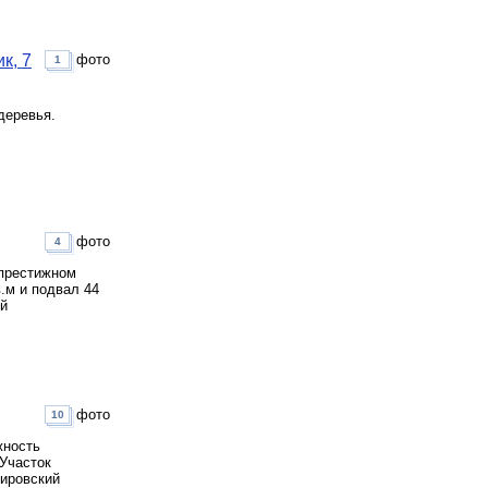
к, 7
фото
1
деревья.
фото
4
 престижном
.м и подвал 44
ой
фото
10
жность
 Участок
Кировский