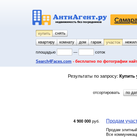
Самара
снять
купить
квартиру
комнату
койко-место
дом
гараж
нежил
участок
площадью
—
соток
Search4Faces.com
- бесплатно по фотографии най
Результаты по запросу:
Купить 
отсортировать
по да
Продам участ
4 900 000
руб.
Продам элитный
Все коммуникации