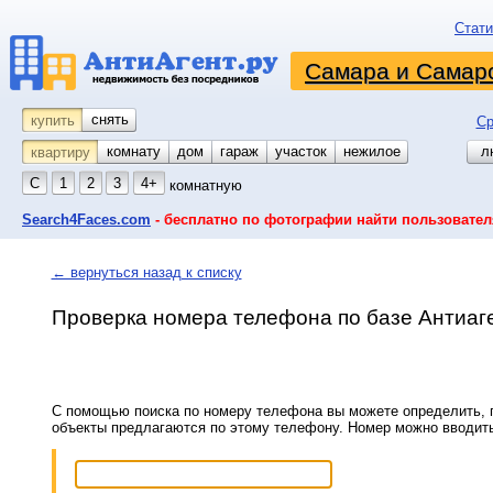
Стати
Самара и Самарс
снять
купить
Ср
комнату
койко-место
дом
гараж
участок
нежилое
л
квартиру
С
1
2
3
4+
комнатную
Search4Faces.com
- бесплатно по фотографии найти пользовател
← вернуться назад к списку
Проверка номера телефона по базе Антиаг
С помощью поиска по номеру телефона вы можете определить, п
объекты предлагаются по этому телефону. Номер можно вводит