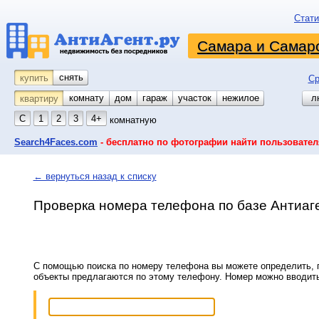
Стати
Самара и Самарс
снять
купить
Ср
комнату
койко-место
дом
гараж
участок
нежилое
л
квартиру
С
1
2
3
4+
комнатную
Search4Faces.com
- бесплатно по фотографии найти пользовател
← вернуться назад к списку
Проверка номера телефона по базе Антиаг
С помощью поиска по номеру телефона вы можете определить, п
объекты предлагаются по этому телефону. Номер можно вводит