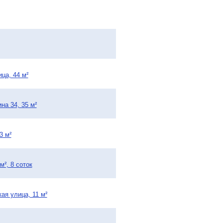
ца, 44 м²
на 34, 35 м²
3 м²
², 8 соток
ая улица, 11 м²