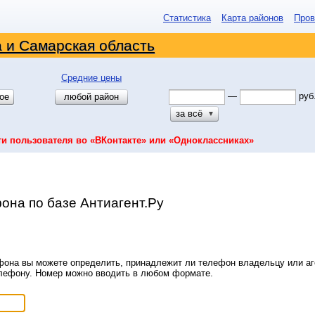
Статистика
Карта районов
Пров
 и Самарская область
Средние цены
—
руб
ое
любой район
за всё
▼
ти пользователя во «ВКонтакте» или «Одноклассниках»
она по базе Антиагент.Ру
она вы можете определить, принадлежит ли телефон владельцу или аге
елефону. Номер можно вводить в любом формате.