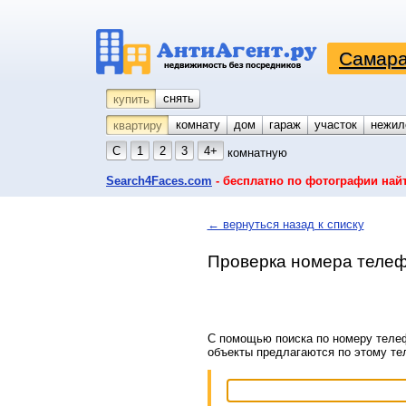
Самара
снять
купить
комнату
койко-место
дом
гараж
участок
нежил
квартиру
С
1
2
3
4+
комнатную
Search4Faces.com
- бесплатно по фотографии най
← вернуться назад к списку
Проверка номера телеф
С помощью поиска по номеру телеф
объекты предлагаются по этому т