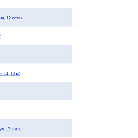
а, 12 соток
²
 13, 18 м²
л., 7 соток