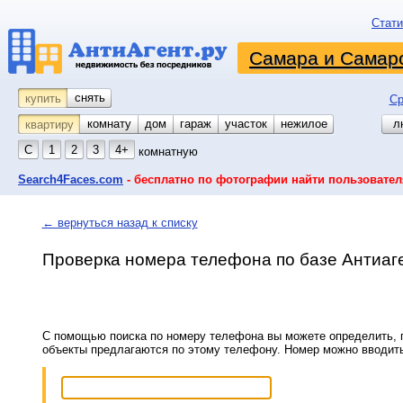
Стати
Самара и Самарс
снять
купить
Ср
комнату
койко-место
дом
гараж
участок
нежилое
л
квартиру
С
1
2
3
4+
комнатную
Search4Faces.com
- бесплатно по фотографии найти пользовател
← вернуться назад к списку
Проверка номера телефона по базе Антиаг
С помощью поиска по номеру телефона вы можете определить, п
объекты предлагаются по этому телефону. Номер можно вводит