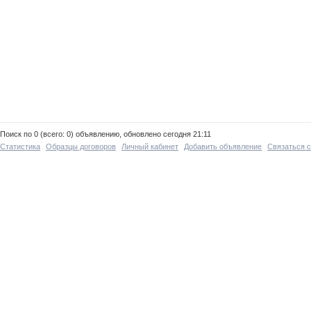
Поиск по 0 (всего: 0) объявлению, обновлено сегодня 21:11
Статистика
Образцы договоров
Личный кабинет
Добавить объявление
Связаться 