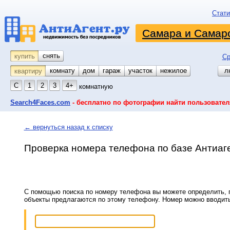
Стати
Самара и Самарс
снять
купить
Ср
комнату
койко-место
дом
гараж
участок
нежилое
л
квартиру
С
1
2
3
4+
комнатную
Search4Faces.com
- бесплатно по фотографии найти пользовател
← вернуться назад к списку
Проверка номера телефона по базе Антиаг
С помощью поиска по номеру телефона вы можете определить, п
объекты предлагаются по этому телефону. Номер можно вводит