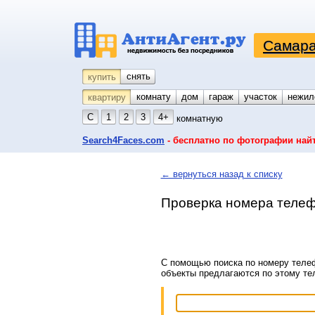
Самара
снять
купить
комнату
койко-место
дом
гараж
участок
нежил
квартиру
С
1
2
3
4+
комнатную
Search4Faces.com
- бесплатно по фотографии най
← вернуться назад к списку
Проверка номера телеф
С помощью поиска по номеру телеф
объекты предлагаются по этому т