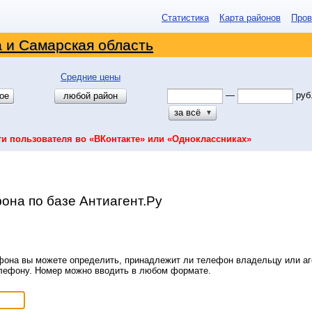
Статистика
Карта районов
Пров
 и Самарская область
Средние цены
—
руб
ое
любой район
за всё
▼
ти пользователя во «ВКонтакте» или «Одноклассниках»
она по базе Антиагент.Ру
она вы можете определить, принадлежит ли телефон владельцу или аге
елефону. Номер можно вводить в любом формате.