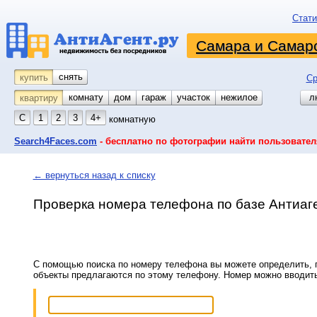
Стати
Самара и Самарс
снять
купить
Ср
комнату
койко-место
дом
гараж
участок
нежилое
л
квартиру
С
1
2
3
4+
комнатную
Search4Faces.com
- бесплатно по фотографии найти пользовател
← вернуться назад к списку
Проверка номера телефона по базе Антиаг
С помощью поиска по номеру телефона вы можете определить, п
объекты предлагаются по этому телефону. Номер можно вводит