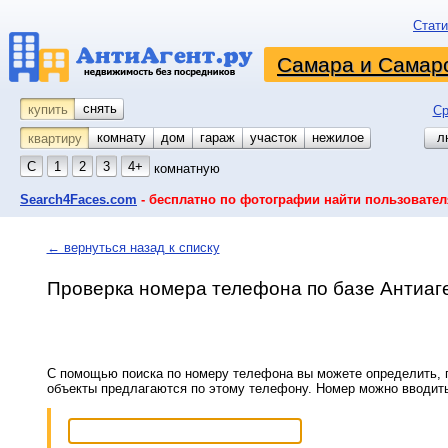
Стати
Самара и Самарс
снять
купить
Ср
комнату
койко-место
дом
гараж
участок
нежилое
л
квартиру
С
1
2
3
4+
комнатную
Search4Faces.com
- бесплатно по фотографии найти пользовател
← вернуться назад к списку
Проверка номера телефона по базе Антиаг
С помощью поиска по номеру телефона вы можете определить, п
объекты предлагаются по этому телефону. Номер можно вводит