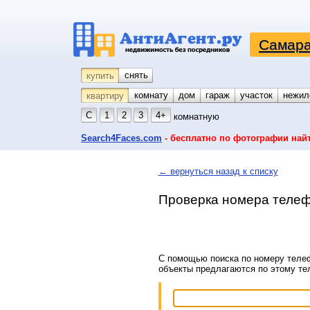
Самара
снять
купить
комнату
койко-место
дом
гараж
участок
нежил
квартиру
С
1
2
3
4+
комнатную
Search4Faces.com
- бесплатно по фотографии най
← вернуться назад к списку
Проверка номера телеф
С помощью поиска по номеру телеф
объекты предлагаются по этому т