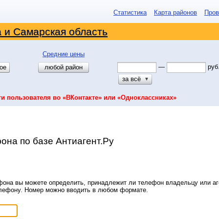
Статистика
Карта районов
Пров
 и Самарская область
Средние цены
—
руб
ое
любой район
за всё
▼
ти пользователя во «ВКонтакте» или «Одноклассниках»
она по базе Антиагент.Ру
она вы можете определить, принадлежит ли телефон владельцу или аге
елефону. Номер можно вводить в любом формате.