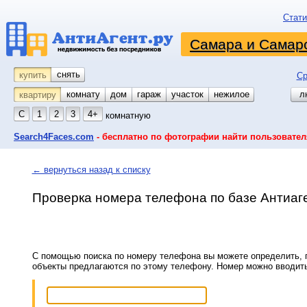
Стати
Самара и Самарс
снять
купить
Ср
комнату
койко-место
дом
гараж
участок
нежилое
л
квартиру
С
1
2
3
4+
комнатную
Search4Faces.com
- бесплатно по фотографии найти пользовател
← вернуться назад к списку
Проверка номера телефона по базе Антиаг
С помощью поиска по номеру телефона вы можете определить, п
объекты предлагаются по этому телефону. Номер можно вводит