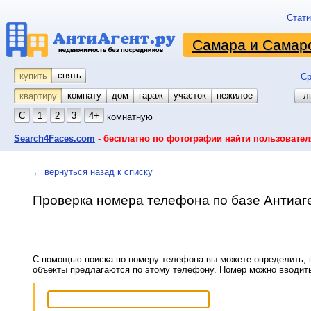
Стати
Самара и Самарс
снять
купить
Ср
комнату
койко-место
дом
гараж
участок
нежилое
л
квартиру
С
1
2
3
4+
комнатную
Search4Faces.com
- бесплатно по фотографии найти пользовател
← вернуться назад к списку
Проверка номера телефона по базе Антиаг
С помощью поиска по номеру телефона вы можете определить, п
объекты предлагаются по этому телефону. Номер можно вводит