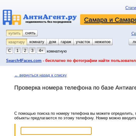
Стати
Самара и Самарс
снять
купить
Ср
комнату
койко-место
дом
гараж
участок
нежилое
л
квартиру
С
1
2
3
4+
комнатную
Search4Faces.com
- бесплатно по фотографии найти пользовател
← вернуться назад к списку
Проверка номера телефона по базе Антиаг
С помощью поиска по номеру телефона вы можете определить, п
объекты предлагаются по этому телефону. Номер можно вводит