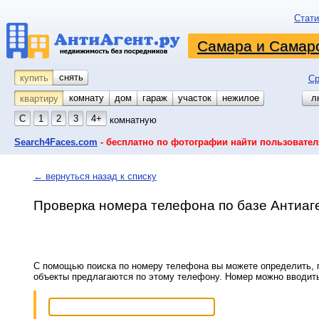
Стати
Самара и Самарс
снять
купить
Ср
комнату
койко-место
дом
гараж
участок
нежилое
л
квартиру
С
1
2
3
4+
комнатную
Search4Faces.com
- бесплатно по фотографии найти пользовател
← вернуться назад к списку
Проверка номера телефона по базе Антиаг
С помощью поиска по номеру телефона вы можете определить, п
объекты предлагаются по этому телефону. Номер можно вводит