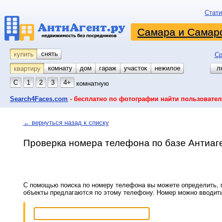
Стати
Самара и Самарс
снять
купить
Ср
комнату
койко-место
дом
гараж
участок
нежилое
л
квартиру
С
1
2
3
4+
комнатную
Search4Faces.com
- бесплатно по фотографии найти пользовател
← вернуться назад к списку
Проверка номера телефона по базе Антиаг
С помощью поиска по номеру телефона вы можете определить, п
объекты предлагаются по этому телефону. Номер можно вводит