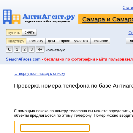
Стати
Самара и Самарс
снять
купить
Ср
комнату
койко-место
дом
гараж
участок
нежилое
л
квартиру
С
1
2
3
4+
комнатную
Search4Faces.com
- бесплатно по фотографии найти пользовател
← вернуться назад к списку
Проверка номера телефона по базе Антиаг
С помощью поиска по номеру телефона вы можете определить, п
объекты предлагаются по этому телефону. Номер можно вводит