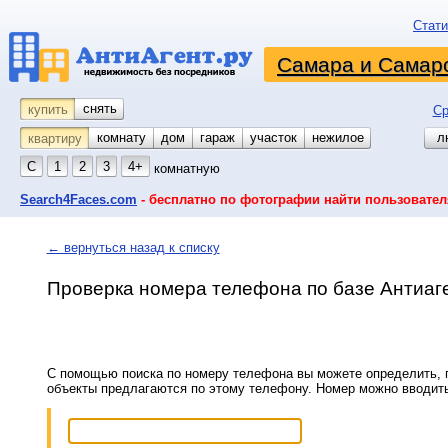
Стати
Самара и Самарс
снять
купить
Ср
комнату
койко-место
дом
гараж
участок
нежилое
л
квартиру
С
1
2
3
4+
комнатную
Search4Faces.com
- бесплатно по фотографии найти пользовател
← вернуться назад к списку
Проверка номера телефона по базе Антиаг
С помощью поиска по номеру телефона вы можете определить, п
объекты предлагаются по этому телефону. Номер можно вводит