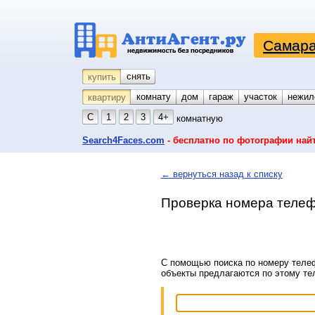
Самара
снять
купить
комнату
койко-место
дом
гараж
участок
нежил
квартиру
С
1
2
3
4+
комнатную
Search4Faces.com
- бесплатно по фотографии най
← вернуться назад к списку
Проверка номера телеф
С помощью поиска по номеру телеф
объекты предлагаются по этому т