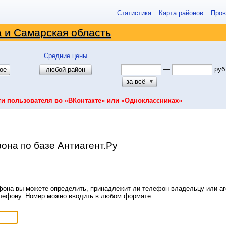
Статистика
Карта районов
Пров
 и Самарская область
Средние цены
—
руб
ое
любой район
за всё
▼
ти пользователя во «ВКонтакте» или «Одноклассниках»
она по базе Антиагент.Ру
она вы можете определить, принадлежит ли телефон владельцу или аге
елефону. Номер можно вводить в любом формате.