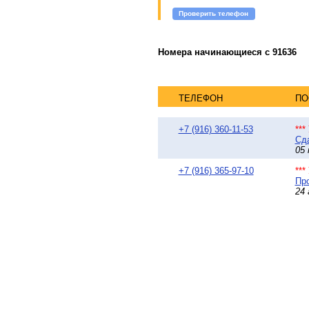
Проверить телефон
Номера начинающиеся с 91636
ТЕЛЕФОН
ПО
+7 (916) 360-11-53
**
Сда
05 
+7 (916) 365-97-10
**
Про
24 