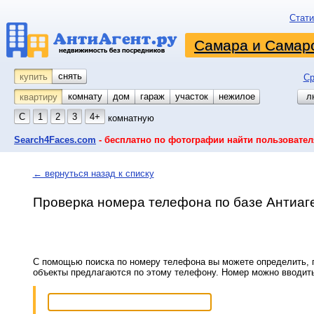
Стати
Самара и Самарс
снять
купить
Ср
комнату
койко-место
дом
гараж
участок
нежилое
л
квартиру
С
1
2
3
4+
комнатную
Search4Faces.com
- бесплатно по фотографии найти пользовател
← вернуться назад к списку
Проверка номера телефона по базе Антиаг
С помощью поиска по номеру телефона вы можете определить, п
объекты предлагаются по этому телефону. Номер можно вводит