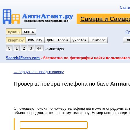
Стати
Самара и Самарс
снять
купить
Ср
комнату
койко-место
дом
гараж
участок
нежилое
л
квартиру
С
1
2
3
4+
комнатную
Search4Faces.com
- бесплатно по фотографии найти пользовател
← вернуться назад к списку
Проверка номера телефона по базе Антиаг
С помощью поиска по номеру телефона вы можете определить, п
объекты предлагаются по этому телефону. Номер можно вводит