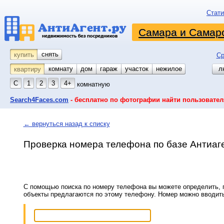
Стати
Самара и Самарс
снять
купить
Ср
комнату
койко-место
дом
гараж
участок
нежилое
л
квартиру
С
1
2
3
4+
комнатную
Search4Faces.com
- бесплатно по фотографии найти пользовател
← вернуться назад к списку
Проверка номера телефона по базе Антиаг
С помощью поиска по номеру телефона вы можете определить, п
объекты предлагаются по этому телефону. Номер можно вводит