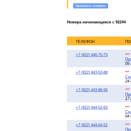
Проверить телефон
Номера начинающиеся с 92244
ТЕЛЕФОН
ПО
+7 (922) 440-75-73
**
Про
09 
+7 (922) 443-53-88
**
Сда
24 
+7 (922) 443-96-56
**
Про
17 
+7 (922) 444-52-63
**
Сда
04 
+7 (922) 444-64-52
**
Про