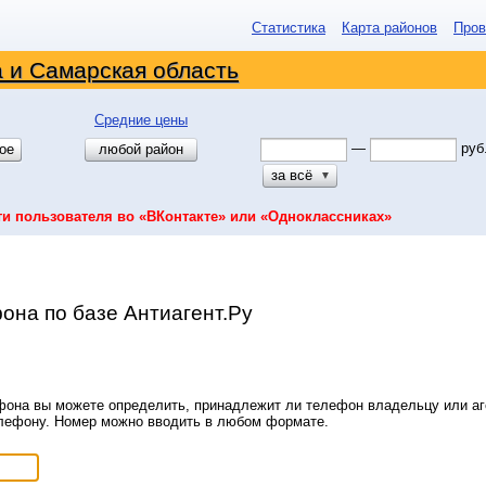
Статистика
Карта районов
Пров
 и Самарская область
Средние цены
—
руб
ое
любой район
за всё
▼
ти пользователя во «ВКонтакте» или «Одноклассниках»
она по базе Антиагент.Ру
она вы можете определить, принадлежит ли телефон владельцу или аге
елефону. Номер можно вводить в любом формате.