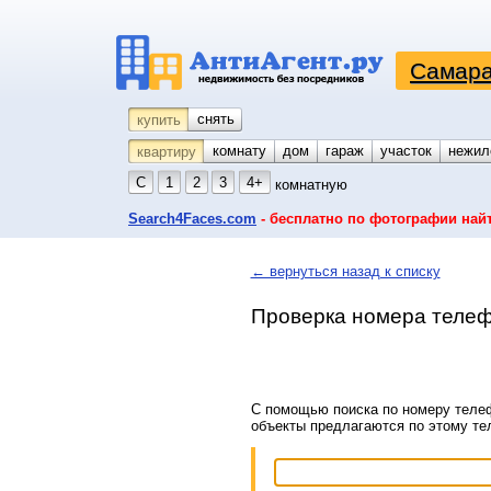
Самара
снять
купить
комнату
койко-место
дом
гараж
участок
нежил
квартиру
С
1
2
3
4+
комнатную
Search4Faces.com
- бесплатно по фотографии най
← вернуться назад к списку
Проверка номера телеф
С помощью поиска по номеру телеф
объекты предлагаются по этому т