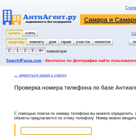
Стати
Самара и Самарс
снять
купить
Ср
комнату
койко-место
дом
гараж
участок
нежилое
л
квартиру
С
1
2
3
4+
комнатную
Search4Faces.com
- бесплатно по фотографии найти пользовател
← вернуться назад к списку
Проверка номера телефона по базе Антиаг
С помощью поиска по номеру телефона вы можете определить, п
объекты предлагаются по этому телефону. Номер можно вводит