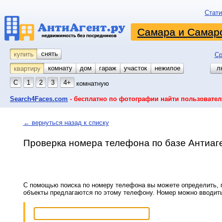
Стати
Самара и Самарс
снять
купить
Ср
комнату
койко-место
дом
гараж
участок
нежилое
л
квартиру
С
1
2
3
4+
комнатную
Search4Faces.com
- бесплатно по фотографии найти пользовател
← вернуться назад к списку
Проверка номера телефона по базе Антиаг
С помощью поиска по номеру телефона вы можете определить, п
объекты предлагаются по этому телефону. Номер можно вводит