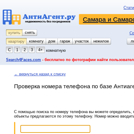
Стати
Самара и Самарс
снять
купить
Ср
комнату
койко-место
дом
гараж
участок
нежилое
л
квартиру
С
1
2
3
4+
комнатную
Search4Faces.com
- бесплатно по фотографии найти пользовател
← вернуться назад к списку
Проверка номера телефона по базе Антиаг
С помощью поиска по номеру телефона вы можете определить, п
объекты предлагаются по этому телефону. Номер можно вводит