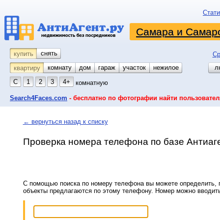
Стати
Самара и Самарс
снять
купить
Ср
комнату
койко-место
дом
гараж
участок
нежилое
л
квартиру
С
1
2
3
4+
комнатную
Search4Faces.com
- бесплатно по фотографии найти пользовател
← вернуться назад к списку
Проверка номера телефона по базе Антиаг
С помощью поиска по номеру телефона вы можете определить, п
объекты предлагаются по этому телефону. Номер можно вводит