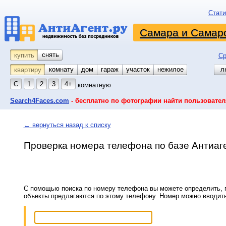
Стати
Самара и Самарс
снять
купить
Ср
комнату
койко-место
дом
гараж
участок
нежилое
л
квартиру
С
1
2
3
4+
комнатную
Search4Faces.com
- бесплатно по фотографии найти пользовател
← вернуться назад к списку
Проверка номера телефона по базе Антиаг
С помощью поиска по номеру телефона вы можете определить, п
объекты предлагаются по этому телефону. Номер можно вводит