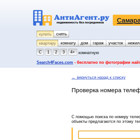
Самара
снять
купить
комнату
койко-место
дом
гараж
участок
нежил
квартиру
С
1
2
3
4+
комнатную
Search4Faces.com
- бесплатно по фотографии най
← вернуться назад к списку
Проверка номера телеф
С помощью поиска по номеру телеф
объекты предлагаются по этому т