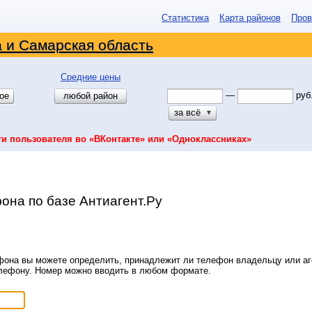
Статистика
Карта районов
Пров
 и Самарская область
Средние цены
—
руб
ое
любой район
за всё
▼
ти пользователя во «ВКонтакте» или «Одноклассниках»
она по базе Антиагент.Ру
она вы можете определить, принадлежит ли телефон владельцу или аге
елефону. Номер можно вводить в любом формате.