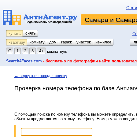
Стати
Самара и Самарс
снять
купить
Ср
комнату
койко-место
дом
гараж
участок
нежилое
л
квартиру
С
1
2
3
4+
комнатную
Search4Faces.com
- бесплатно по фотографии найти пользовател
← вернуться назад к списку
Проверка номера телефона по базе Антиаг
С помощью поиска по номеру телефона вы можете определить, п
объекты предлагаются по этому телефону. Номер можно вводит