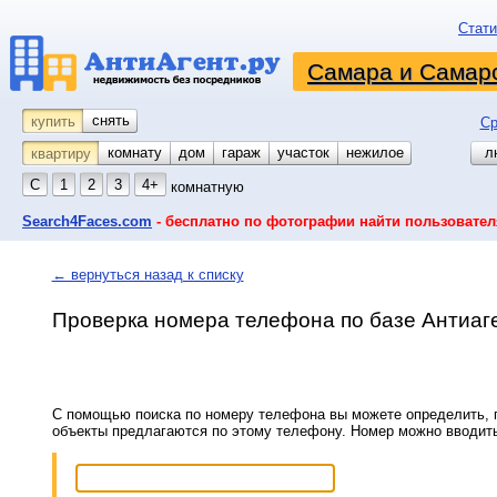
Стати
Самара и Самарс
снять
купить
Ср
комнату
койко-место
дом
гараж
участок
нежилое
л
квартиру
С
1
2
3
4+
комнатную
Search4Faces.com
- бесплатно по фотографии найти пользовател
← вернуться назад к списку
Проверка номера телефона по базе Антиаг
С помощью поиска по номеру телефона вы можете определить, п
объекты предлагаются по этому телефону. Номер можно вводит