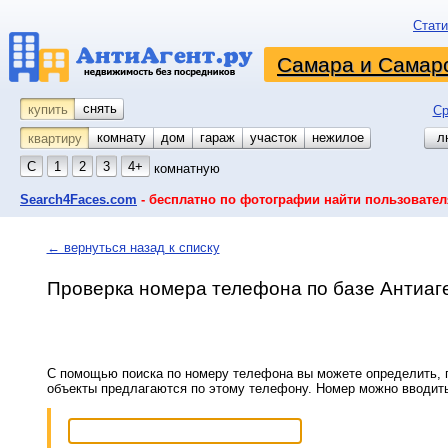
Стати
Самара и Самарс
снять
купить
Ср
комнату
койко-место
дом
гараж
участок
нежилое
л
квартиру
С
1
2
3
4+
комнатную
Search4Faces.com
- бесплатно по фотографии найти пользовател
← вернуться назад к списку
Проверка номера телефона по базе Антиаг
С помощью поиска по номеру телефона вы можете определить, п
объекты предлагаются по этому телефону. Номер можно вводит