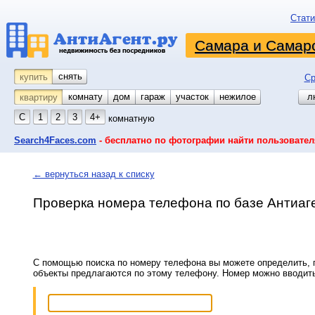
Стати
Самара и Самарс
снять
купить
Ср
комнату
койко-место
дом
гараж
участок
нежилое
л
квартиру
С
1
2
3
4+
комнатную
Search4Faces.com
- бесплатно по фотографии найти пользовател
← вернуться назад к списку
Проверка номера телефона по базе Антиаг
С помощью поиска по номеру телефона вы можете определить, п
объекты предлагаются по этому телефону. Номер можно вводит