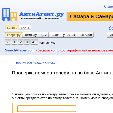
Стати
Самара и Самарс
снять
купить
Ср
комнату
койко-место
дом
гараж
участок
нежилое
л
квартиру
С
1
2
3
4+
комнатную
Search4Faces.com
- бесплатно по фотографии найти пользовател
← вернуться назад к списку
Проверка номера телефона по базе Антиаг
С помощью поиска по номеру телефона вы можете определить, п
объекты предлагаются по этому телефону. Номер можно вводит