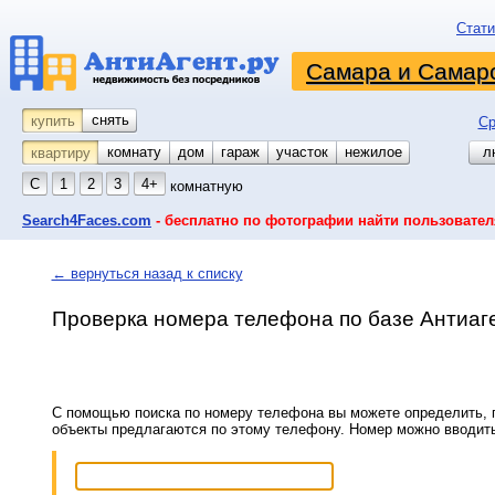
Стати
Самара и Самарс
снять
купить
Ср
комнату
койко-место
дом
гараж
участок
нежилое
л
квартиру
С
1
2
3
4+
комнатную
Search4Faces.com
- бесплатно по фотографии найти пользовател
← вернуться назад к списку
Проверка номера телефона по базе Антиаг
С помощью поиска по номеру телефона вы можете определить, п
объекты предлагаются по этому телефону. Номер можно вводит