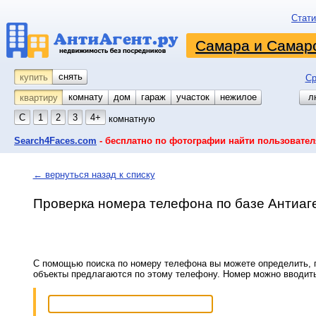
Стати
Самара и Самарс
снять
купить
Ср
комнату
койко-место
дом
гараж
участок
нежилое
л
квартиру
С
1
2
3
4+
комнатную
Search4Faces.com
- бесплатно по фотографии найти пользовател
← вернуться назад к списку
Проверка номера телефона по базе Антиаг
С помощью поиска по номеру телефона вы можете определить, п
объекты предлагаются по этому телефону. Номер можно вводит