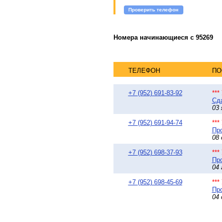
Проверить телефон
Номера начинающиеся с 95269
ТЕЛЕФОН
ПО
+7 (952) 691-83-92
**
Сда
03 
+7 (952) 691-94-74
**
Про
08 
+7 (952) 698-37-93
**
Про
04 
+7 (952) 698-45-69
**
Про
04 