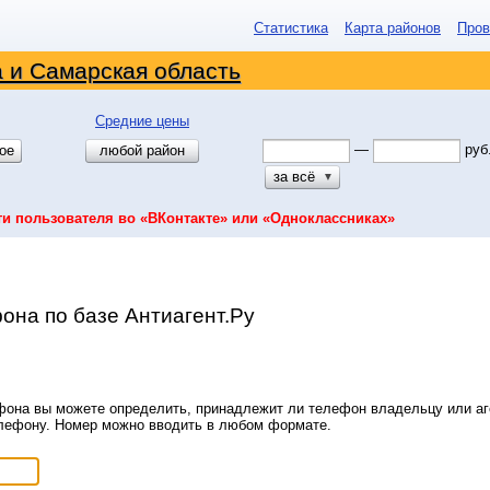
Статистика
Карта районов
Пров
 и Самарская область
Средние цены
—
руб
ое
любой район
за всё
▼
ти пользователя во «ВКонтакте» или «Одноклассниках»
она по базе Антиагент.Ру
она вы можете определить, принадлежит ли телефон владельцу или аге
елефону. Номер можно вводить в любом формате.