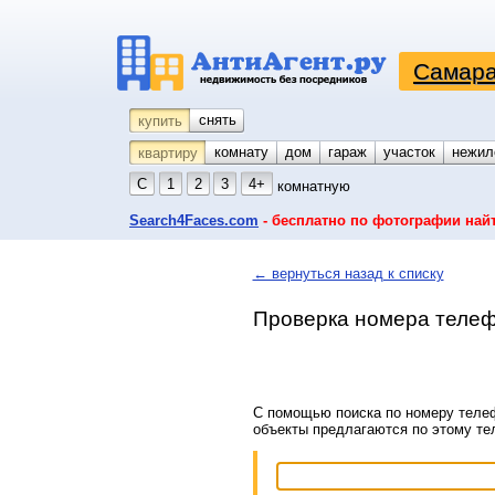
Самара
снять
купить
комнату
койко-место
дом
гараж
участок
нежил
квартиру
С
1
2
3
4+
комнатную
Search4Faces.com
- бесплатно по фотографии най
← вернуться назад к списку
Проверка номера телеф
С помощью поиска по номеру телеф
объекты предлагаются по этому т