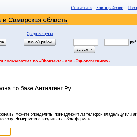
Статистика
Карта районов
Пров
 и Самарская область
Средние цены
—
руб
ое
любой район
за всё
▼
ти пользователя во «ВКонтакте» или «Одноклассниках»
она по базе Антиагент.Ру
она вы можете определить, принадлежит ли телефон владельцу или аге
елефону. Номер можно вводить в любом формате.