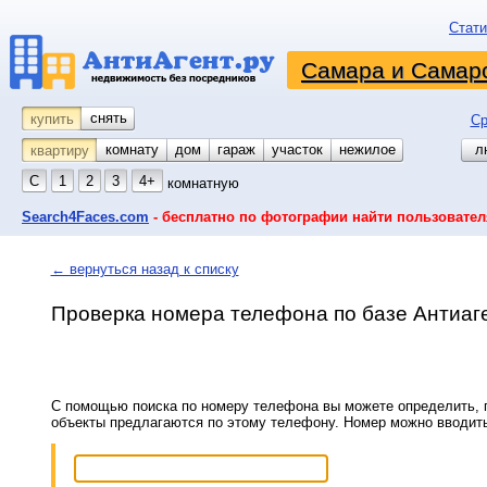
Стати
Самара и Самарс
снять
купить
Ср
комнату
койко-место
дом
гараж
участок
нежилое
л
квартиру
С
1
2
3
4+
комнатную
Search4Faces.com
- бесплатно по фотографии найти пользовател
← вернуться назад к списку
Проверка номера телефона по базе Антиаг
С помощью поиска по номеру телефона вы можете определить, п
объекты предлагаются по этому телефону. Номер можно вводит