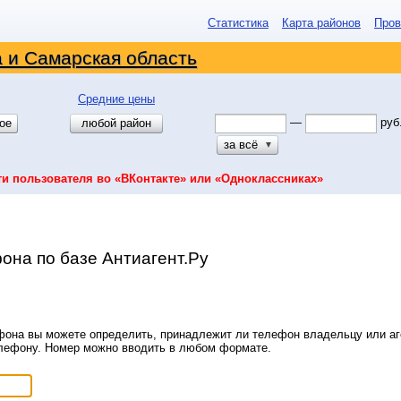
Статистика
Карта районов
Пров
 и Самарская область
Средние цены
—
руб
ое
любой район
за всё
▼
ти пользователя во «ВКонтакте» или «Одноклассниках»
она по базе Антиагент.Ру
она вы можете определить, принадлежит ли телефон владельцу или аге
елефону. Номер можно вводить в любом формате.