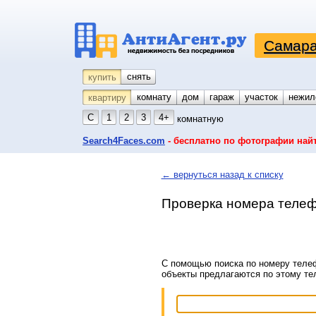
Самара
снять
купить
комнату
койко-место
дом
гараж
участок
нежил
квартиру
С
1
2
3
4+
комнатную
Search4Faces.com
- бесплатно по фотографии най
← вернуться назад к списку
Проверка номера телеф
С помощью поиска по номеру телеф
объекты предлагаются по этому т