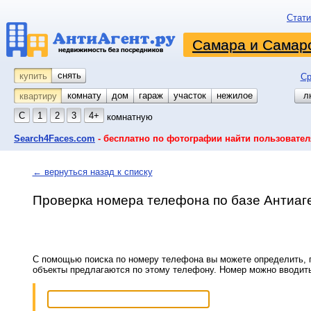
Стати
Самара и Самарс
снять
купить
Ср
комнату
койко-место
дом
гараж
участок
нежилое
л
квартиру
С
1
2
3
4+
комнатную
Search4Faces.com
- бесплатно по фотографии найти пользовател
← вернуться назад к списку
Проверка номера телефона по базе Антиаг
С помощью поиска по номеру телефона вы можете определить, п
объекты предлагаются по этому телефону. Номер можно вводит