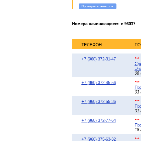
Проверить телефон
Номера начинающиеся с 96037
ТЕЛЕФОН
ПО
+7 (960) 372-31-47
**
Сда
Эне
08 
+7 (960) 372-45-56
**
Про
03 
+7 (960) 372-55-36
**
Про
01 
+7 (960) 372-77-64
**
Про
18 
+7 (960) 375-63-32
**