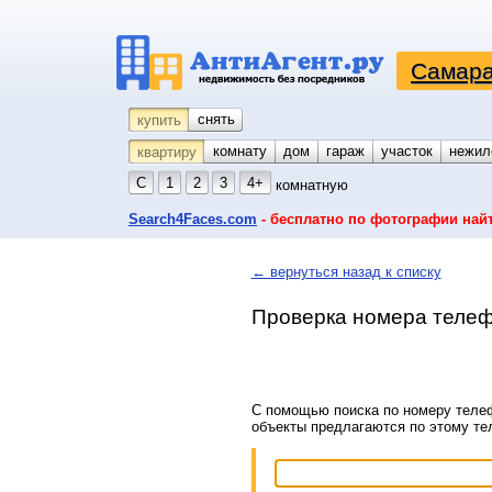
Самара
снять
купить
комнату
койко-место
дом
гараж
участок
нежил
квартиру
С
1
2
3
4+
комнатную
Search4Faces.com
- бесплатно по фотографии най
← вернуться назад к списку
Проверка номера телеф
С помощью поиска по номеру телеф
объекты предлагаются по этому т