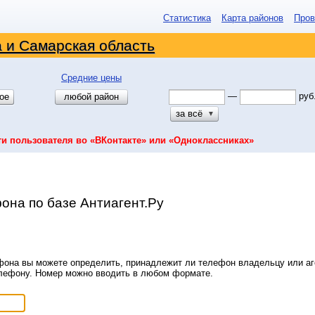
Статистика
Карта районов
Пров
 и Самарская область
Средние цены
—
руб
ое
любой район
за всё
▼
ти пользователя во «ВКонтакте» или «Одноклассниках»
она по базе Антиагент.Ру
она вы можете определить, принадлежит ли телефон владельцу или аге
елефону. Номер можно вводить в любом формате.