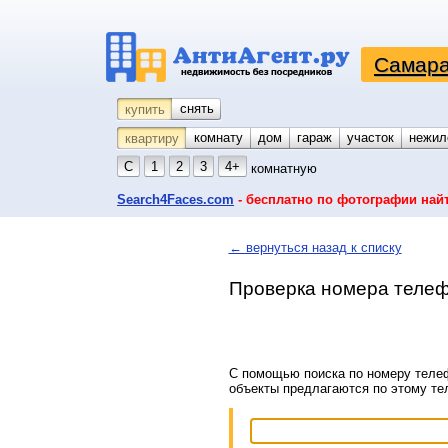
Самара
снять
купить
комнату
койко-место
дом
гараж
участок
нежил
квартиру
С
1
2
3
4+
комнатную
Search4Faces.com
- бесплатно по фотографии най
← вернуться назад к списку
Проверка номера телеф
С помощью поиска по номеру телеф
объекты предлагаются по этому т