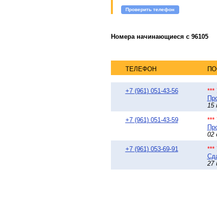
Проверить телефон
Номера начинающиеся с 96105
ТЕЛЕФОН
ПО
+7 (961) 051-43-56
**
Про
15 
+7 (961) 051-43-59
**
Про
02 
+7 (961) 053-69-91
**
Сда
27 