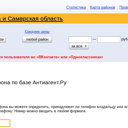
Статистика
Карта районов
Пров
 и Самарская область
Средние цены
—
руб
ое
любой район
за всё
▼
ти пользователя во «ВКонтакте» или «Одноклассниках»
она по базе Антиагент.Ру
она вы можете определить, принадлежит ли телефон владельцу или аге
елефону. Номер можно вводить в любом формате.