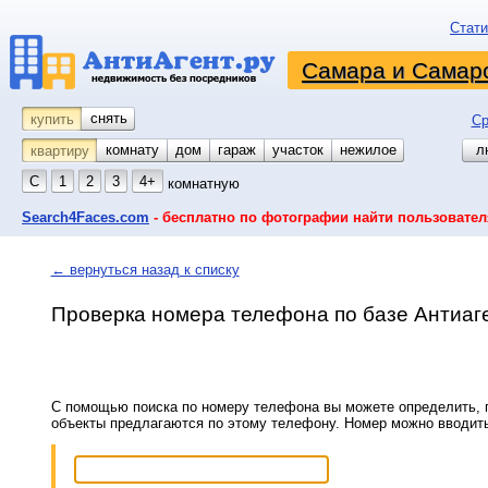
Стати
Самара и Самарс
снять
купить
Ср
комнату
койко-место
дом
гараж
участок
нежилое
л
квартиру
С
1
2
3
4+
комнатную
Search4Faces.com
- бесплатно по фотографии найти пользовател
← вернуться назад к списку
Проверка номера телефона по базе Антиаг
С помощью поиска по номеру телефона вы можете определить, п
объекты предлагаются по этому телефону. Номер можно вводит