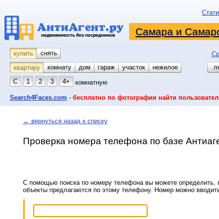
Стати
Самара и Самарс
снять
купить
Ср
комнату
койко-место
дом
гараж
участок
нежилое
л
квартиру
С
1
2
3
4+
комнатную
Search4Faces.com
- бесплатно по фотографии найти пользовател
← вернуться назад к списку
Проверка номера телефона по базе Антиаг
С помощью поиска по номеру телефона вы можете определить, п
объекты предлагаются по этому телефону. Номер можно вводит