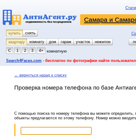
Стати
Самара и Самарс
снять
купить
Ср
комнату
койко-место
дом
гараж
участок
нежилое
л
квартиру
С
1
2
3
4+
комнатную
Search4Faces.com
- бесплатно по фотографии найти пользовател
← вернуться назад к списку
Проверка номера телефона по базе Антиаг
С помощью поиска по номеру телефона вы можете определить, п
объекты предлагаются по этому телефону. Номер можно вводит